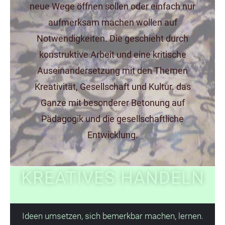
neue Wege öffnen sollen oder einfach nur
Workshops
aufmerksam machen wollen auf
Notwendigkeiten. Die geschieht durch
Elterngruppen
konstruktive Arbeit und eine kritische
Verein
Auseinandersetzung mit den Themen
Kontakt
Kreativität, Gesellschaft und Kultur. das
Impressum
Ganze mit besonderer Betonung auf
Pädagogik und die gesellschaftliche
Entwicklung.
KREATIVES HANDELN
Ideen umsetzen, sich bemerkbar machen, lernen.