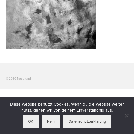
Workshops
Elterngruppen
Verein
Kontakt
Impressum
© 2026 Neugrund
Diese Website benutzt Cookies. Wenn du die Website weiter
nutzt, gehen wir von deinem Einverständnis aus.
OK
Nein
Datenschutzerklärung