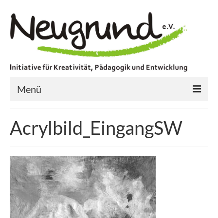
Menü
Startseite
Acrylbild_EingangSW
Aktuell
Aktionen
Kreatives Handeln
Konzerte und Ausstellung
Videoprojekte