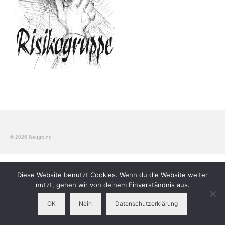
Workshops
Elterngruppen
Verein
Kontakt
Impressum
© 2026 Neugrund
Diese Website benutzt Cookies. Wenn du die Website weiter
nutzt, gehen wir von deinem Einverständnis aus.
OK
Nein
Datenschutzerklärung