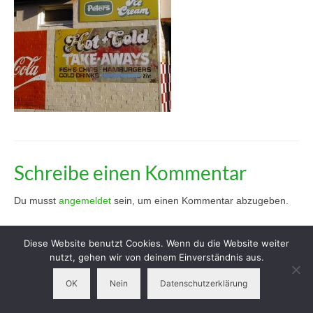
Workshops
Elterngruppen
Verein
Kontakt
Impressum
Schreibe einen Kommentar
Du musst
angemeldet
sein, um einen Kommentar abzugeben.
Diese Website benutzt Cookies. Wenn du die Website weiter
nutzt, gehen wir von deinem Einverständnis aus.
OK
Nein
Datenschutzerklärung
© 2026 Neugrund