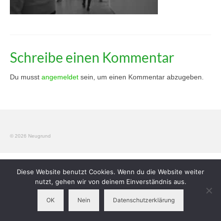
Workshops
Elterngruppen
Schreibe einen Kommentar
Verein
Du musst
angemeldet
sein, um einen Kommentar abzugeben.
Kontakt
Impressum
© 2026 Neugrund
Diese Website benutzt Cookies. Wenn du die Website weiter
nutzt, gehen wir von deinem Einverständnis aus.
OK
Nein
Datenschutzerklärung