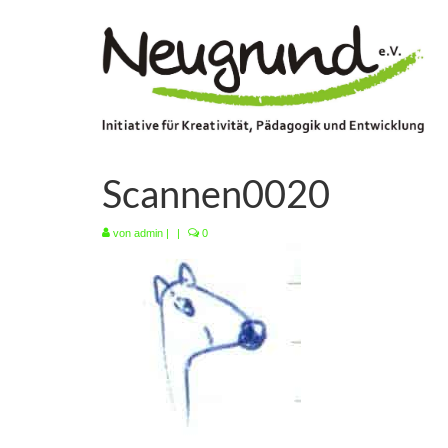
Scannen0020
von
admin
|
|
0