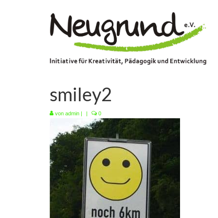
smiley2
von
admin
|
|
0