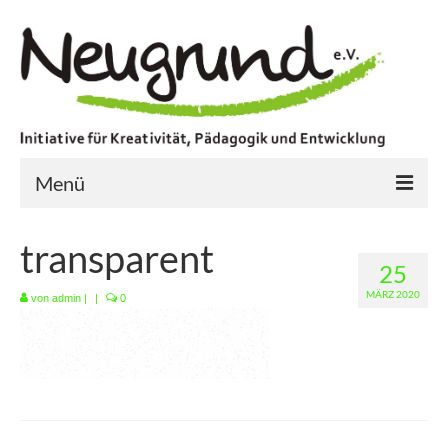
Menü
Startseite
transparent
25
Aktuell
MÄRZ 2020
von
admin
|
|
0
Aktionen
Kreatives Handeln
Konzerte und Ausstellung
Videoprojekte