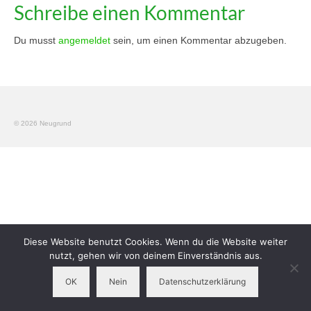
Schreibe einen Kommentar
Workshops
Du musst
angemeldet
sein, um einen Kommentar abzugeben.
Elterngruppen
Verein
Kontakt
© 2026 Neugrund
Impressum
Diese Website benutzt Cookies. Wenn du die Website weiter
nutzt, gehen wir von deinem Einverständnis aus.
OK
Nein
Datenschutzerklärung