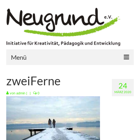
Menü
Startseite
zweiFerne
24
Aktuell
MÄRZ 2020
von
admin
|
|
0
Aktionen
Kreatives Handeln
Konzerte und Ausstellung
Videoprojekte