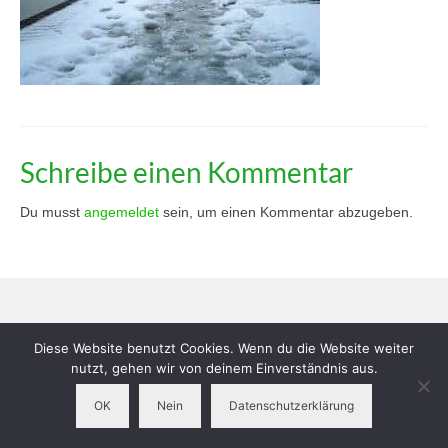
Workshops
Elterngruppen
Verein
Kontakt
Schreibe einen Kommentar
Impressum
Du musst
angemeldet
sein, um einen Kommentar abzugeben.
© 2026 Neugrund
Diese Website benutzt Cookies. Wenn du die Website weiter
nutzt, gehen wir von deinem Einverständnis aus.
OK
Nein
Datenschutzerklärung